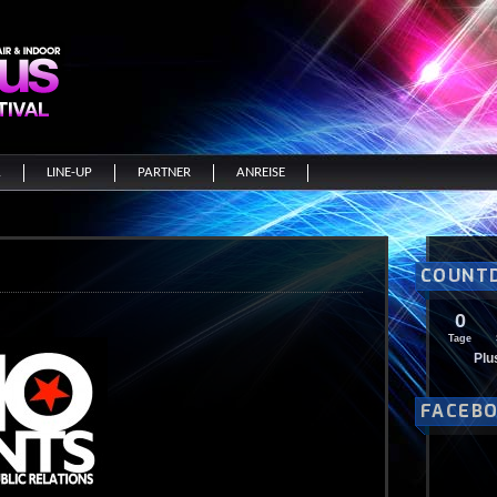
A
LINE-UP
PARTNER
ANREISE
COUNT
0
Tage
Plu
FACEB