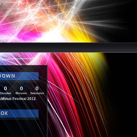
DOWN
0
0
0
Stunden
Minuten
Sekunden
sMinus Festival 2012
OOK